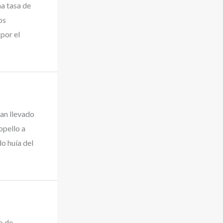
a tasa de
os
por el
han llevado
opello a
o huía del
o de