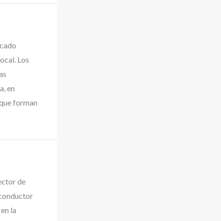
icado
ocal. Los
as
a, en
 que forman
ector de
 conductor
en la