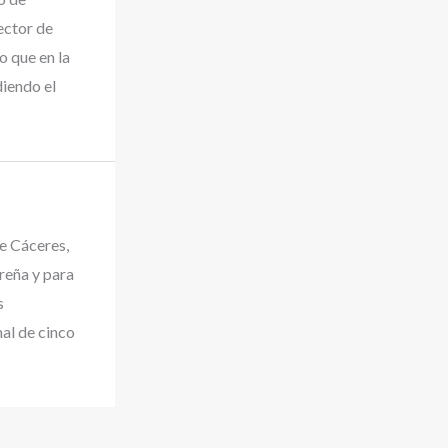
ector de
o que en la
diendo el
de Cáceres,
ereña y para
s
nal de cinco