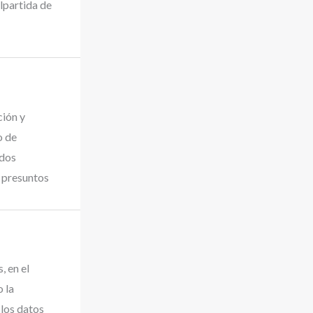
lpartida de
ción y
o de
 dos
 presuntos
, en el
 la
los datos