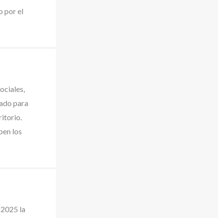
 por el
ociales,
cado para
itorio.
ben los
 2025 la