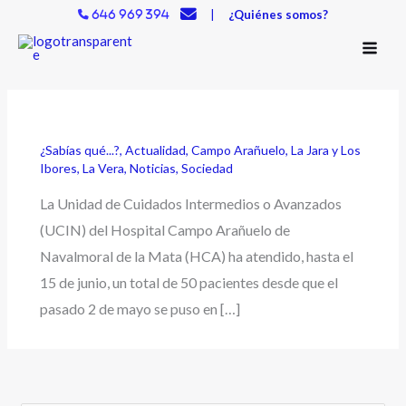
Ir
|
¿Quiénes somos?
646 969 394
al
contenido
¿Sabías qué...?
,
Actualidad
,
Campo Arañuelo
,
La Jara y Los
Ibores
,
La Vera
,
Noticias
,
Sociedad
La Unidad de Cuidados Intermedios o Avanzados
(UCIN) del Hospital Campo Arañuelo de
Navalmoral de la Mata (HCA) ha atendido, hasta el
15 de junio, un total de 50 pacientes desde que el
pasado 2 de mayo se puso en […]