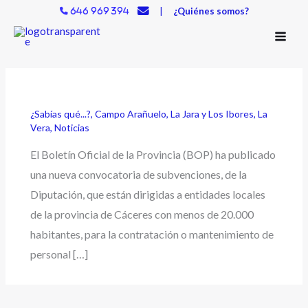
Ir
|
¿Quiénes somos?
646 969 394
al
contenido
¿Sabías qué...?
,
Campo Arañuelo
,
La Jara y Los Ibores
,
La
Vera
,
Noticias
El Boletín Oficial de la Provincia (BOP) ha publicado
una nueva convocatoria de subvenciones, de la
Diputación, que están dirigidas a entidades locales
de la provincia de Cáceres con menos de 20.000
habitantes, para la contratación o mantenimiento de
personal […]