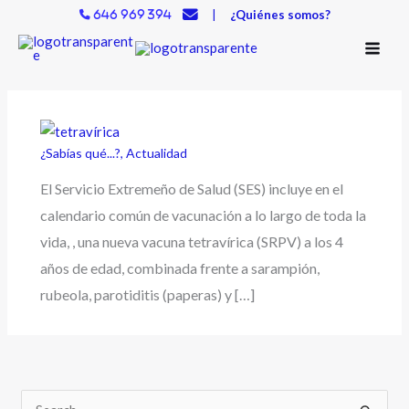
Ir
|
¿Quiénes somos?
646 969 394
al
contenido
¿Sabías qué...?
,
Actualidad
El Servicio Extremeño de Salud (SES) incluye en el
calendario común de vacunación a lo largo de toda la
vida, , una nueva vacuna tetravírica (SRPV) a los 4
años de edad, combinada frente a sarampión,
rubeola, parotiditis (paperas) y […]