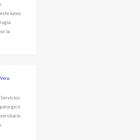
n
este lunes
rugía
or la
 Vera
,
 Servicios
quirúrgico
versitario
o