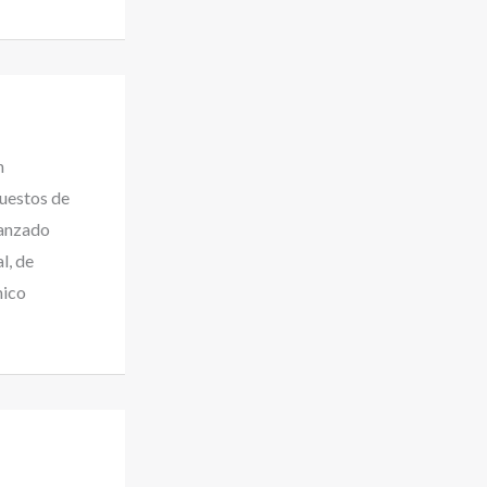
n
uestos de
vanzado
l, de
nico