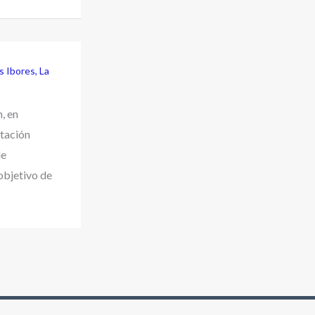
os Ibores
,
La
, en
tación
de
objetivo de