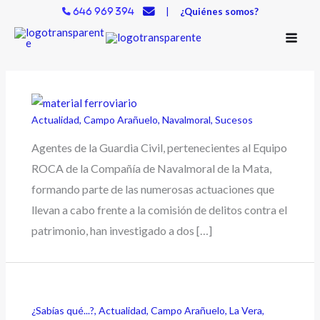
Ir
|
¿Quiénes somos?
646 969 394
al
contenido
Actualidad
,
Campo Arañuelo
,
Navalmoral
,
Sucesos
Agentes de la Guardia Civil, pertenecientes al Equipo
ROCA de la Compañía de Navalmoral de la Mata,
formando parte de las numerosas actuaciones que
llevan a cabo frente a la comisión de delitos contra el
patrimonio, han investigado a dos […]
¿Sabías qué...?
,
Actualidad
,
Campo Arañuelo
,
La Vera
,