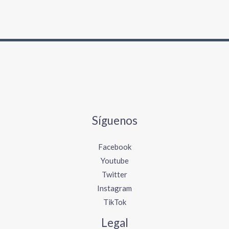
p
o
r
:
Síguenos
Facebook
Youtube
Twitter
Instagram
TikTok
Legal