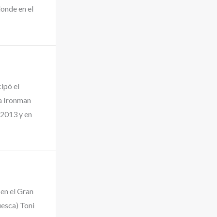
donde en el
cipó el
ta Ironman
 2013 y en
 en el Gran
esca) Toni