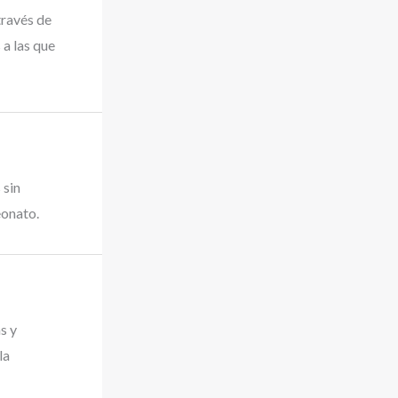
través de
 a las que
 sin
eonato.
s y
la