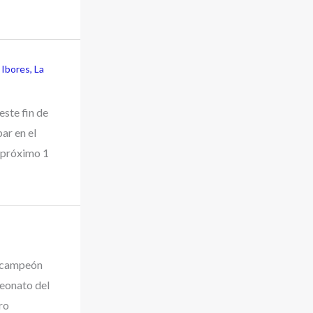
s Ibores
,
La
este fin de
ar en el
l próximo 1
r campeón
eonato del
ro