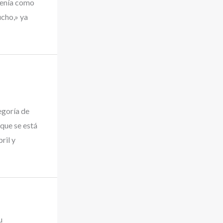
tenía como
cho,» ya
egoría de
que se está
ril y
u