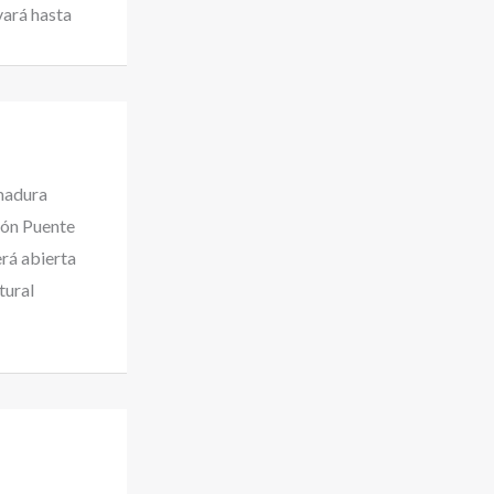
vará hasta
emadura
ión Puente
rá abierta
tural