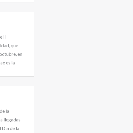
l l
dad, que
octubre, en
e es la
de la
s llegadas
 Día de la