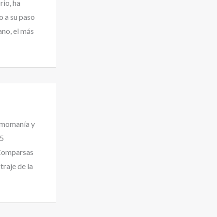
rio, ha
o a su paso
no, el más
tmomanía y
25
 Comparsas
traje de la