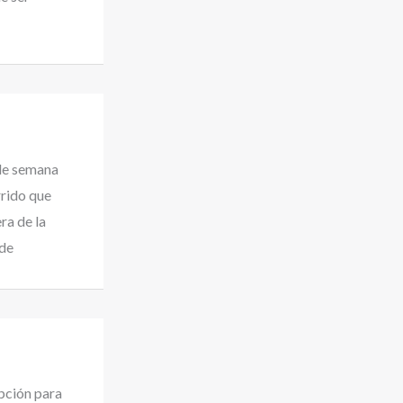
 de semana
rrido que
ra de la
 de
ipción para