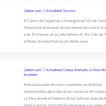
¿Sabías qué...?
,
Actualidad
,
Sucesos
El Centro de Urgencias y Emergencias 112 de Casti
Mancha ha informado del accidente ferroviario ocur
a las 9:15 horas, en la calle Alfonso XI, Km 136, de 
la Reina, donde el tren ha arrollado a una
¿Sabías qué...?
,
Actualidad
,
Campo Arañuelo
,
La Vera
,
Not
Sociedad
Ante la sucesión de robos cometidos en distintas
explotaciones agrícolas de las comarcas de Campo
La Vera, donde el objetivo de los ladrones eran las 
tabaco que los agricultores almacenan a la espera d