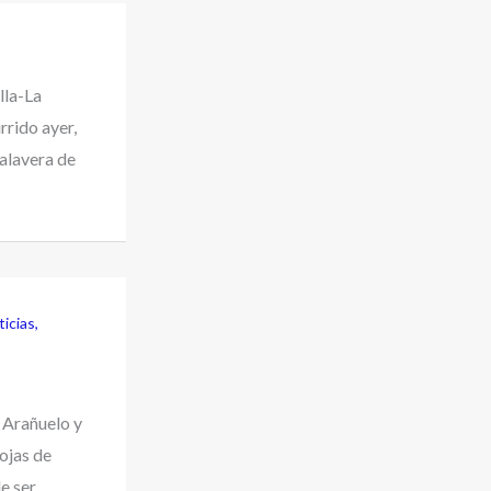
lla-La
rido ayer,
Talavera de
icias
,
 Arañuelo y
hojas de
e ser