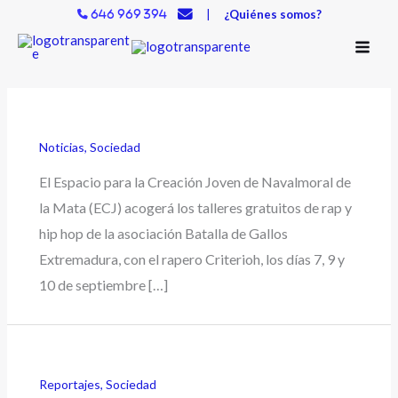
Ir
|
¿Quiénes somos?
646 969 394
al
contenido
Noticias
,
Sociedad
El Espacio para la Creación Joven de Navalmoral de
la Mata (ECJ) acogerá los talleres gratuitos de rap y
hip hop de la asociación Batalla de Gallos
Extremadura, con el rapero Criterioh, los días 7, 9 y
10 de septiembre […]
Reportajes
,
Sociedad