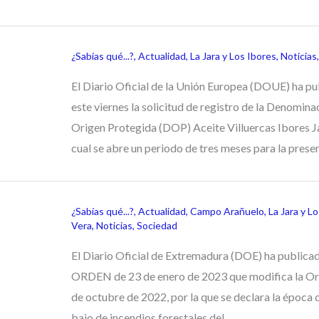
¿Sabías qué...?
,
Actualidad
,
La Jara y Los Ibores
,
Noticias
El Diario Oficial de la Unión Europea (DOUE) ha p
este viernes la solicitud de registro de la Denomina
Origen Protegida (DOP) Aceite Villuercas Ibores Jar
cual se abre un periodo de tres meses para la prese
¿Sabías qué...?
,
Actualidad
,
Campo Arañuelo
,
La Jara y L
Vera
,
Noticias
,
Sociedad
El Diario Oficial de Extremadura (DOE) ha publicad
ORDEN de 23 de enero de 2023 que modifica la Or
de octubre de 2022, por la que se declara la época 
bajo de incendios forestales del