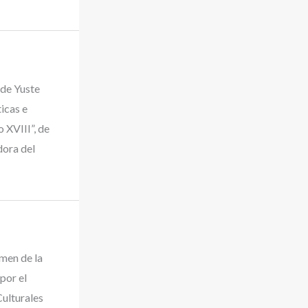
de Yuste
ticas e
 XVIII”, de
dora del
men de la
por el
ulturales