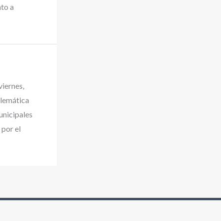
nto a
iernes,
elemática
unicipales
 por el