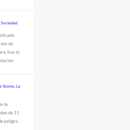
,
Sociedad
ublicado
ción de
a, tras lo
ntación
os Ibores
,
La
o la
den de 11
de peligro