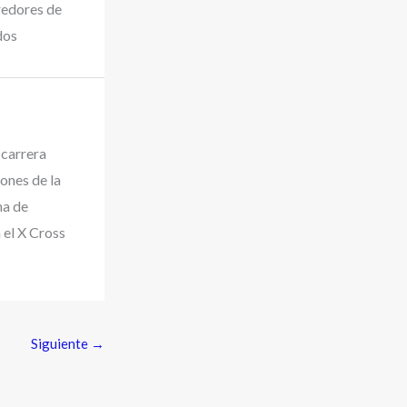
redores de
dos
 carrera
ones de la
na de
 el X Cross
Siguiente
→