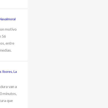
Navalmoral
con motivo
e 56
os, entre
medias.
os Ibores
,
La
adura van a
60 minutos,
tura que