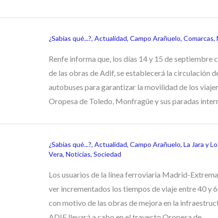
¿Sabías qué...?
,
Actualidad
,
Campo Arañuelo
,
Comarcas
,
Renfe informa que, los días 14 y 15 de septiembre 
de las obras de Adif, se establecerá la circulación d
autobuses para garantizar la movilidad de los viajer
Oropesa de Toledo, Monfragüe y sus paradas inter
¿Sabías qué...?
,
Actualidad
,
Campo Arañuelo
,
La Jara y L
Vera
,
Noticias
,
Sociedad
Los usuarios de la línea ferroviaria Madrid-Extrem
ver incrementados los tiempos de viaje entre 40 y 
con motivo de las obras de mejora en la infraestruc
ADIF llevará a cabo en el trayecto Oropesa de