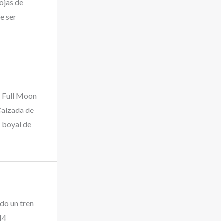
hojas de
e ser
a Full Moon
 Calzada de
a boyal de
do un tren
44