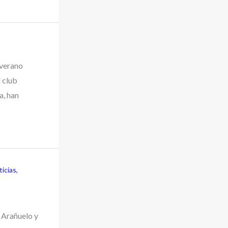
 verano
 club
a, han
icias
,
 Arañuelo y