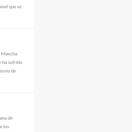
nivel que se
La Mancha
r ha sufrido
esvío de
ana de
e los