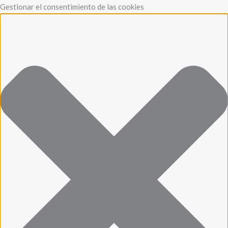
Ir
Funcional
Marketing
Estadísticas
Preferencias
Gestionar el consentimiento de las cookies
al
contenido