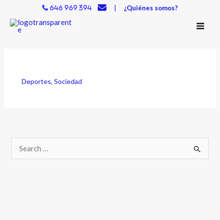
Ir
|
¿Quiénes somos?
646 969 394
al
contenido
Deportes
,
Sociedad