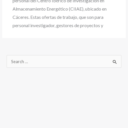
personal del Centro Ibérico de Investigación en
Almacenamiento Energético (CIIAE), ubicado en
Cáceres. Estas ofertas de trabajo, que son para
personal investigador, gestores de proyectos y
B
u
s
c
a
r
p
o