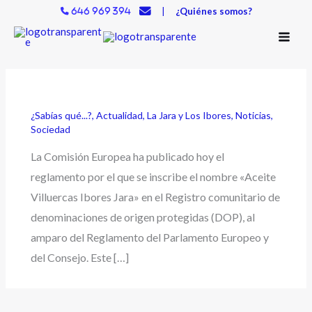
Ir
|
¿Quiénes somos?
646 969 394
al
contenido
¿Sabías qué...?
,
Actualidad
,
La Jara y Los Ibores
,
Noticias
,
Sociedad
La Comisión Europea ha publicado hoy el
reglamento por el que se inscribe el nombre «Aceite
Villuercas Ibores Jara» en el Registro comunitario de
denominaciones de origen protegidas (DOP), al
amparo del Reglamento del Parlamento Europeo y
del Consejo. Este […]