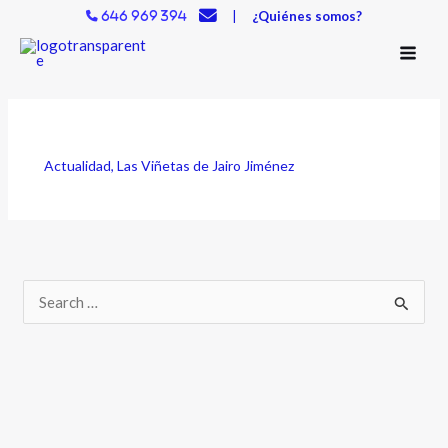
Ir
|
¿Quiénes somos?
646 969 394
al
contenido
Actualidad
,
Las Viñetas de Jairo Jiménez