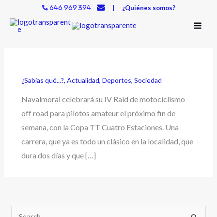
Ir
|
¿Quiénes somos?
646 969 394
al
contenido
¿Sabías qué...?
,
Actualidad
,
Deportes
,
Sociedad
Navalmoral celebrará su IV Raid de motociclismo
off road para pilotos amateur el próximo fin de
semana, con la Copa TT Cuatro Estaciones. Una
carrera, que ya es todo un clásico en la localidad, que
dura dos días y que […]