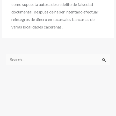
como supuesta autora de un delito de falsedad
documental, después de haber intentado efectuar
reintegros de dinero en sucursales bancarias de
varias localidades cacereñas,
B
u
s
c
a
r
p
o