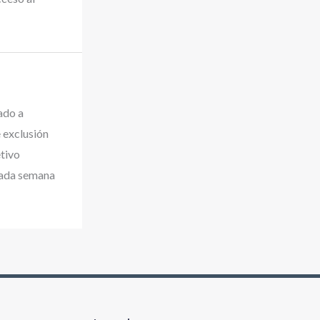
ado a
e exclusión
tivo
asada semana