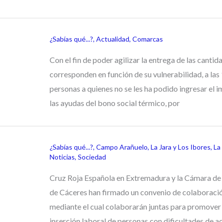
¿Sabías qué...?
,
Actualidad
,
Comarcas
Con el fin de poder agilizar la entrega de las cantid
corresponden en función de su vulnerabilidad, a las
personas a quienes no se les ha podido ingresar el 
las ayudas del bono social térmico, por
¿Sabías qué...?
,
Campo Arañuelo
,
La Jara y Los Ibores
,
La
Noticias
,
Sociedad
Cruz Roja Española en Extremadura y la Cámara d
de Cáceres han firmado un convenio de colaboraci
mediante el cual colaborarán juntas para promover 
inserción laboral de personas con dificultades de a