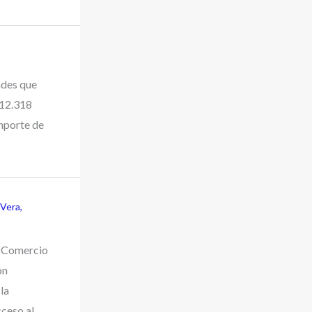
ades que
 12.318
importe de
 Vera
,
e Comercio
ón
la
cceso al