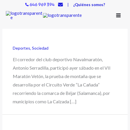
Ir
|
¿Quiénes somos?
646 969 394
al
contenido
Deportes
,
Sociedad
El corredor del club deportivo Navalmaratón,
Antonio Serradilla, participó ayer sábado en el VII
Maratón Vetón, la prueba de montaña que se
desarrolla por el Circuito Verde “La Cañada”
recorriendo la comarca de Béjar (Salamanca), por
municipios como La Calzada […]