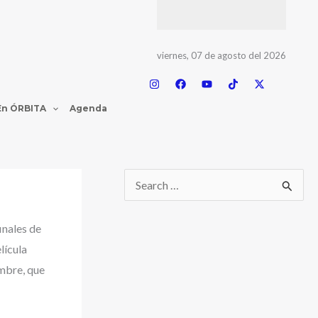
viernes, 07 de agosto del 2026
En ÓRBITA
Agenda
B
u
inales de
s
lícula
c
mbre, que
a
r