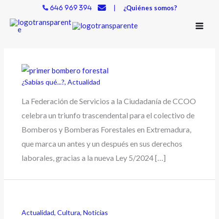
Ir
|
¿Quiénes somos?
646 969 394
al
contenido
¿Sabías qué...?
,
Actualidad
La Federación de Servicios a la Ciudadanía de CCOO
celebra un triunfo trascendental para el colectivo de
Bomberos y Bomberas Forestales en Extremadura,
que marca un antes y un después en sus derechos
laborales, gracias a la nueva Ley 5/2024 […]
Actualidad
,
Cultura
,
Noticias