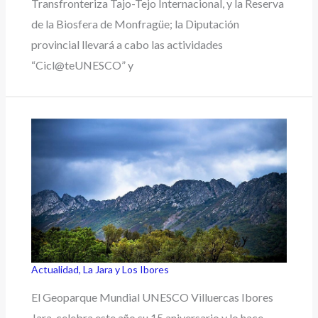
Transfronteriza Tajo-Tejo Internacional, y la Reserva
de la Biosfera de Monfragüe; la Diputación
provincial llevará a cabo las actividades
“Cicl@teUNESCO” y
Actualidad
,
La Jara y Los Ibores
El Geoparque Mundial UNESCO Villuercas Ibores
Jara, celebra este año su 15 aniversario y lo hace