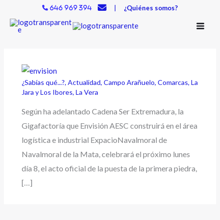
Ir
|
¿Quiénes somos?
646 969 394
al
contenido
¿Sabías qué...?
,
Actualidad
,
Campo Arañuelo
,
Comarcas
,
La
Jara y Los Ibores
,
La Vera
Según ha adelantado Cadena Ser Extremadura, la
Gigafactoría que Envisión AESC construirá en el área
logística e industrial ExpacioNavalmoral de
Navalmoral de la Mata, celebrará el próximo lunes
día 8, el acto oficial de la puesta de la primera piedra,
[…]