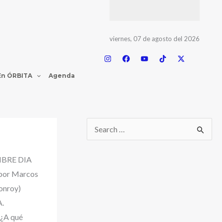
viernes, 07 de agosto del 2026
En ÓRBITA
Agenda
B
u
MBRE DIA
s
or Marcos
c
onroy)
a
.
r
¿A qué