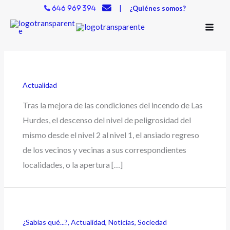
Ir
|
¿Quiénes somos?
646 969 394
al
contenido
Actualidad
Tras la mejora de las condiciones del incendo de Las
Hurdes, el descenso del nivel de peligrosidad del
mismo desde el nivel 2 al nivel 1, el ansiado regreso
de los vecinos y vecinas a sus correspondientes
localidades, o la apertura […]
¿Sabías qué...?
,
Actualidad
,
Noticias
,
Sociedad