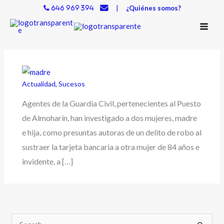
Ir
|
¿Quiénes somos?
646 969 394
al
contenido
Actualidad
,
Sucesos
Agentes de la Guardia Civil, pertenecientes al Puesto
de Almoharín, han investigado a dos mujeres, madre
e hija, como presuntas autoras de un delito de robo al
sustraer la tarjeta bancaria a otra mujer de 84 años e
invidente, a […]