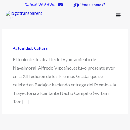
Ir
|
¿Quiénes somos?
646 969 394
al
contenido
Actualidad
,
Cultura
El teniente de alcalde del Ayuntamiento de
Navalmoral, Alfredo Vizcaíno, estuvo presente ayer
en la XIII edición de los Premios Grada, que se
celebró en Badajoz haciendo entrega del Premio a la
Trayectoria al cantante Nacho Campillo (ex Tam
Tam […]