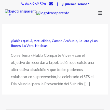
Ir
|
¿Quiénes somos?
646 969 394
al
contenido
¿Sabías qué...?
,
Actualidad
,
Campo Arañuelo
,
La Jara y Los
Ibores
,
La Vera
,
Noticias
Con el lema «Habla Comparte Vive» y con el
objetivo de recordar a la población que existe una
alternativa al suicidio y que todos podemos
colaborar en su prevención, ha celebrado el SES el
Día Mundial para la Prevención del Suicidio. […]