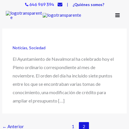
Ir
|
¿Quiénes somos?
646 969 394
al
contenido
Noticias
,
Sociedad
El Ayuntamiento de Navalmoral ha celebrado hoy el
Pleno ordinario correspondiente al mes de
noviembre. El orden del día ha incluido siete puntos
entre los que se encontraban varias tomas de
conocimiento, una modificación de crédito para
ampliar el presupuesto […]
←
Anterior
1
2