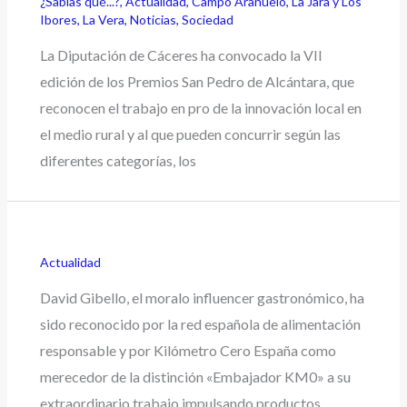
¿Sabías qué...?
,
Actualidad
,
Campo Arañuelo
,
La Jara y Los
Ibores
,
La Vera
,
Noticias
,
Sociedad
La Diputación de Cáceres ha convocado la VII
edición de los Premios San Pedro de Alcántara, que
reconocen el trabajo en pro de la innovación local en
el medio rural y al que pueden concurrir según las
diferentes categorías, los
Actualidad
David Gibello, el moralo influencer gastronómico, ha
sido reconocido por la red española de alimentación
responsable y por Kilómetro Cero España como
merecedor de la distinción «Embajador KM0» a su
extraordinario trabajo impulsando productos