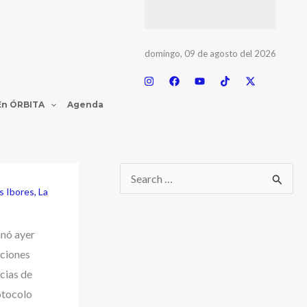
domingo, 09 de agosto del 2026
En ÓRBITA
Agenda
os Ibores
,
La
nó ayer
aciones
cias de
otocolo