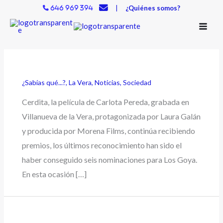
Ir
|
¿Quiénes somos?
646 969 394
al
contenido
¿Sabías qué...?
,
La Vera
,
Noticias
,
Sociedad
Cerdita, la película de Carlota Pereda, grabada en
Villanueva de la Vera, protagonizada por Laura Galán
y producida por Morena Films, continúa recibiendo
premios, los últimos reconocimiento han sido el
haber conseguido seis nominaciones para Los Goya.
En esta ocasión […]