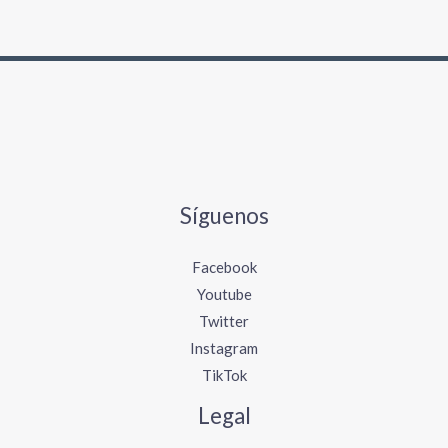
p
o
r
:
Síguenos
Facebook
Youtube
Twitter
Instagram
TikTok
Legal