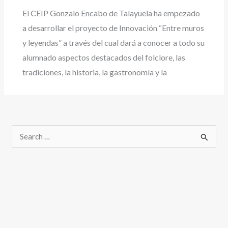
El CEIP Gonzalo Encabo de Talayuela ha empezado
a desarrollar el proyecto de Innovación “Entre muros
y leyendas” a través del cual dará a conocer a todo su
alumnado aspectos destacados del folclore, las
tradiciones, la historia, la gastronomía y la
B
u
s
c
a
r