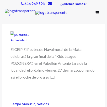
Ir
|
¿Quiénes somos?
646 969 394
al
contenido
Actualidad
El CEIP El Pozón, de Navalmoral de la Mata,
celebrará la gran final de la “Kids League
POZONERA”, en el Pabellón Antonio Jara de la
localidad, el próximo viernes 27 de marzo, poniendo
así el broche de oro a su […]
Campo Arañuelo
,
Noticias