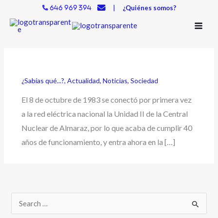
Ir
|
¿Quiénes somos?
646 969 394
al
contenido
¿Sabías qué...?
,
Actualidad
,
Noticias
,
Sociedad
El 8 de octubre de 1983 se conectó por primera vez
a la red eléctrica nacional la Unidad II de la Central
Nuclear de Almaraz, por lo que acaba de cumplir 40
años de funcionamiento, y entra ahora en la […]