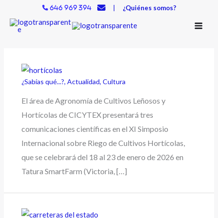
Ir
|
¿Quiénes somos?
646 969 394
al
contenido
¿Sabías qué...?
,
Actualidad
,
Cultura
El área de Agronomía de Cultivos Leñosos y
Hortícolas de CICYTEX presentará tres
comunicaciones científicas en el XI Simposio
Internacional sobre Riego de Cultivos Hortícolas,
que se celebrará del 18 al 23 de enero de 2026 en
Tatura SmartFarm (Victoria, […]